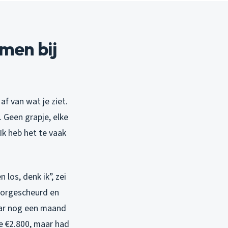
men bij
af van wat je ziet.
 Geen grapje, elke
Ik heb het te vaak
los, denk ik”, zei
doorgescheurd en
aar nog een maand
e €2.800, maar had