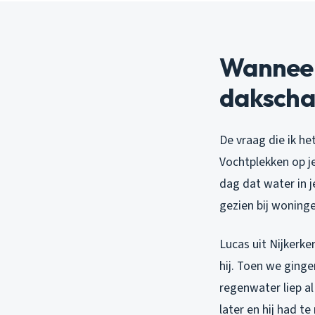
Wanneer 
daksch
De vraag die ik het
Vochtplekken op j
dag dat water in j
gezien bij woning
Lucas uit Nijkerke
hij. Toen we ging
regenwater liep a
later en hij had 