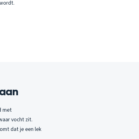
 wordt.
 aan
jd met
waar vocht zit.
omt dat je een lek