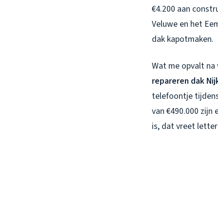
€4.200 aan constru
Veluwe en het Eeml
dak kapotmaken.
Wat me opvalt na v
repareren dak Nij
telefoontje tijden
van €490.000 zijn 
is, dat vreet letter