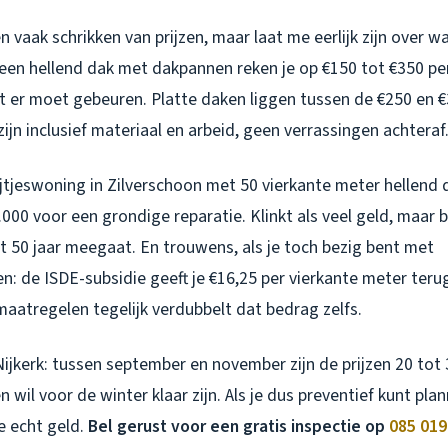
 vaak schrikken van prijzen, maar laat me eerlijk zijn over wa
een hellend dak met dakpannen reken je op €150 tot €350 per
t er moet gebeuren. Platte daken liggen tussen de €250 en €
zijn inclusief materiaal en arbeid, geen verrassingen achteraf
jtjeswoning in Zilverschoon met 50 vierkante meter hellend 
.000 voor een grondige reparatie. Klinkt als veel geld, maar 
t 50 jaar meegaat. En trouwens, als je toch bezig bent met
 de ISDE-subsidie geeft je €16,25 per vierkante meter terug
 maatregelen tegelijk verdubbelt dat bedrag zelfs.
Nijkerk: tussen september en november zijn de prijzen 20 to
 wil voor de winter klaar zijn. Als je dus preventief kunt plan
je echt geld.
Bel gerust voor een gratis inspectie op
085 019