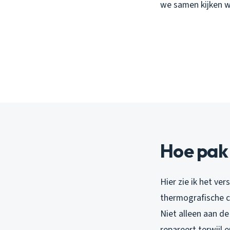
we samen kijken wa
Hoe pak 
Hier zie ik het ve
thermografische ca
Niet alleen aan de
repareert terwijl e