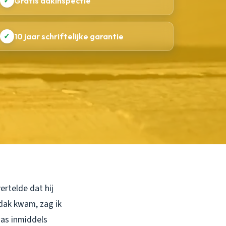
✓
Gratis dakinspectie
✓
10 jaar schriftelijke garantie
rtelde dat hij
dak kwam, zag ik
was inmiddels