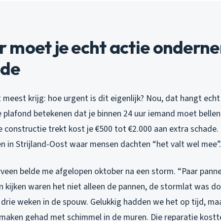
moet je echt actie onderne
ade
 meest krijg: hoe urgent is dit eigenlijk? Nou, dat hangt echt 
e plafond betekenen dat je binnen 24 uur iemand moet bellen.
e constructie trekt kost je €500 tot €2.000 aan extra schade. 
en in Strijland-Oost waar mensen dachten “het valt wel mee”.
rveen belde me afgelopen oktober na een storm. “Paar pannen 
en kijken waren het niet alleen de pannen, de stormlat was 
l drie weken in de spouw. Gelukkig hadden we het op tijd, m
te maken gehad met schimmel in de muren. Die reparatie kostt