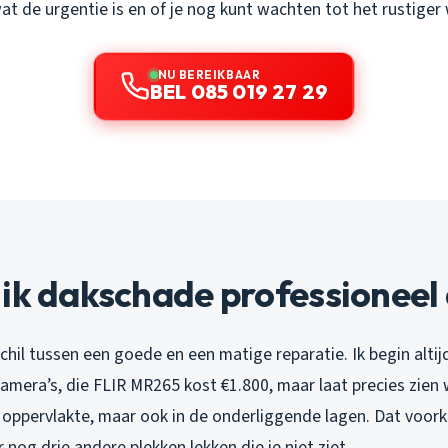
t de urgentie is en of je nog kunt wachten tot het rustiger
NU BEREIKBAAR
BEL 085 019 27 29
ik dakschade professioneel
rschil tussen een goede en een matige reparatie. Ik begin alti
mera’s, die FLIR MR265 kost €1.800, maar laat precies zien 
 oppervlakte, maar ook in de onderliggende lagen. Dat voork
r nog drie andere plekken lekken die je niet ziet.