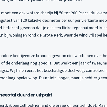
moet een dak waterdicht zijn bij 50 tot 200 Pascal drukversc
gstest van 120 kubieke decimeter per uur per vierkante mete
et betekent gewoon dat je dak een flinke regenbui moet ku
En bij woningen rond de Grote Kerk, waar de wind vrij spel hee
ij andere bedrijven: ze branden gewoon nieuw bitumen over h
of de onderlaag nog goed is. Dat werkt een jaar of twee, ma
ages. Wij halen eerst het beschadigde deel weg, controleren 
or laag opnieuw op. Duurt iets langer, maar je hebt er geen
estal duurder uitpakt
erd, ik ben zelf ook iemand die graag dingen zelf doet. Maar