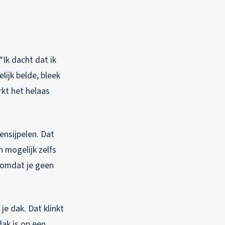
“Ik dacht dat ik
lijk belde, bleek
rkt het helaas
ensijpelen. Dat
n mogelijk zelfs
g omdat je geen
je dak. Dat klinkt
dak is op een