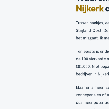
Nijkerk
a
Tussen haakjes, ee
Strijland-Oost. De 
het misgaat. Ik m
Ten eerste is er d
de 100 vierkante m
€81.000. Niet bepa
bedrijven in Nijker
Maar er is meer. E
zonnepanelen of a
dus meer potentiël