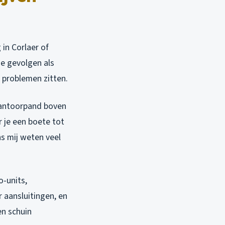
 in Corlaer of
 de gevolgen als
 problemen zitten.
 kantoorpand boven
r je een boete tot
ns mij weten veel
o-units,
 aansluitingen, en
en schuin