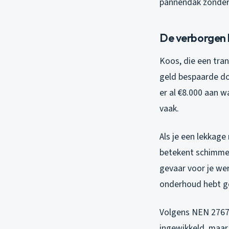
pannendak zonder a
De verborgen k
Koos, die een trans
geld bespaarde doo
er al €8.000 aan w
vaak.
Als je een lekkag
betekent schimmelv
gevaar voor je wer
onderhoud hebt g
Volgens NEN 2767 m
ingewikkeld, maar 