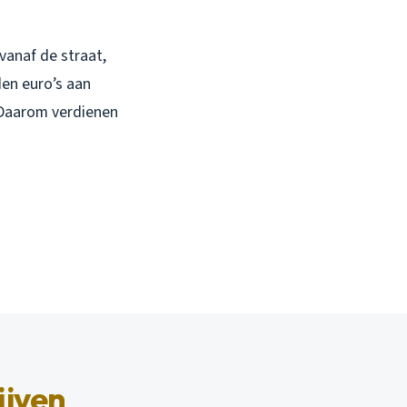
 vanaf de straat,
den euro’s aan
. Daarom verdienen
ijven