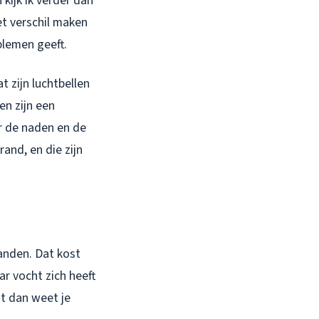
kijk ik verder dan
het verschil maken
blemen geeft.
t zijn luchtbellen
en zijn een
ar de naden en de
and, en die zijn
anden. Dat kost
r vocht zich heeft
nt dan weet je