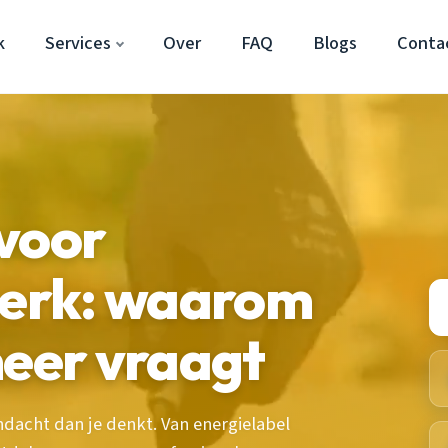
k
Services
Over
FAQ
Blogs
Conta
voor
kerk: waarom
meer vraagt
ndacht dan je denkt. Van energielabel