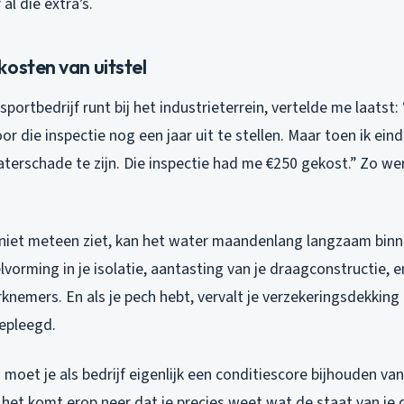
l die extra’s.
osten van uitstel
portbedrijf runt bij het industrieterrein, vertelde me laatst: 
r die inspectie nog een jaar uit te stellen. Maar toen ik einde
aterschade te zijn. Die inspectie had me €250 gekost.” Zo we
e niet meteen ziet, kan het water maandenlang langzaam binn
orming in je isolatie, aantasting van je draagconstructie, e
knemers. En als je pech hebt, vervalt je verzekeringsdekkin
epleegd.
oet je als bedrijf eigenlijk een conditiescore bijhouden van 
het komt erop neer dat je precies weet wat de staat van je 