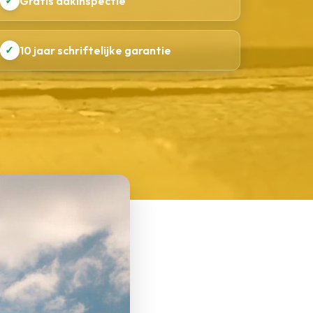
✓
Gratis dakinspectie
✓
10 jaar schriftelijke garantie