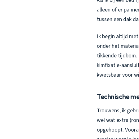
Als ik bij een bedri
alleen of er panne
tussen een dak da
Ik begin altijd me
onder het materiaa
tikkende tijdbom. 
kimfixatie-aanslui
kwetsbaar voor wi
Technische me
Trouwens, ik gebr
wel wat extra (ro
opgehoopt. Vooral