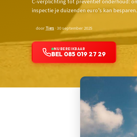
C-verplichting tot preventief onderhoud: 
inspectie je duizenden euro’s kan besparen.
door
Ties
· 30 september 2025
NU BEREIKBAAR
BEL 085 019 27 29