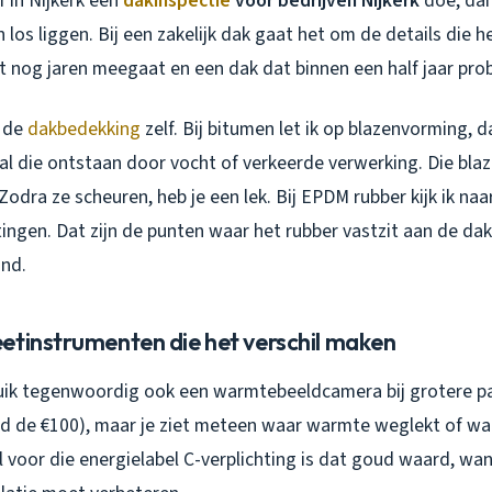
jf in Nijkerk een
dakinspectie
voor bedrijven Nijkerk
doe, dan 
n los liggen. Bij een zakelijk dak gaat het om de details die 
t nog jaren meegaat en een dak dat binnen een half jaar pro
t de
dakbedekking
zelf. Bij bitumen let ik op blazenvorming, da
l die ontstaan door vocht of verkeerde verwerking. Die blaz
Zodra ze scheuren, heb je een lek. Bij EPDM rubber kijk ik na
tingen. Dat zijn de punten waar het rubber vastzit aan de dakr
nd.
etinstrumenten die het verschil maken
uik tegenwoordig ook een warmtebeeldcamera bij grotere p
nd de €100), maar je ziet meteen waar warmte weglekt of waa
 voor die energielabel C-verplichting is dat goud waard, wa